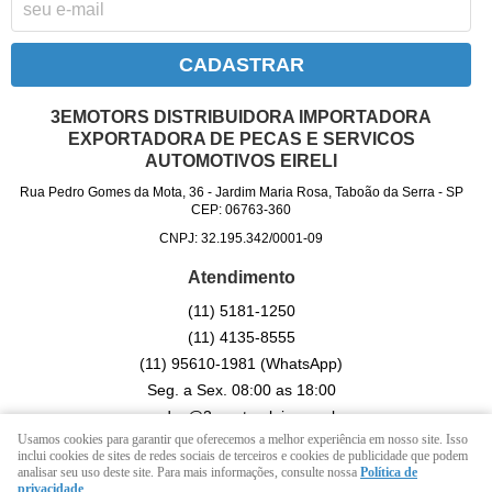
CADASTRAR
3EMOTORS DISTRIBUIDORA IMPORTADORA
EXPORTADORA DE PECAS E SERVICOS
AUTOMOTIVOS EIRELI
Rua Pedro Gomes da Mota, 36
-
Jardim Maria Rosa, Taboão da Serra
-
SP
CEP: 06763-360
CNPJ: 32.195.342/0001-09
Atendimento
(11)
5181-1250
(11)
4135-8555
(11)
95610-1981
(WhatsApp)
Seg. a Sex. 08:00 as 18:00
vendas@3emotorsloja.com.br
Usamos cookies para garantir que oferecemos a melhor experiência em nosso site. Isso
inclui cookies de sites de redes sociais de terceiros e cookies de publicidade que podem
analisar seu uso deste site. Para mais informações, consulte nossa
Política de
LOJA VIRTUAL CRIADA POR
privacidade
.