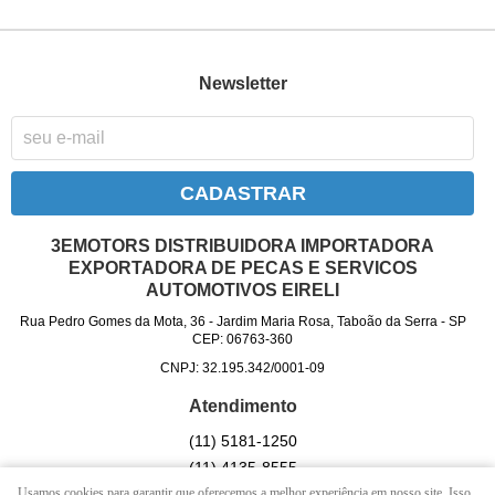
Newsletter
CADASTRAR
3EMOTORS DISTRIBUIDORA IMPORTADORA
EXPORTADORA DE PECAS E SERVICOS
AUTOMOTIVOS EIRELI
Rua Pedro Gomes da Mota, 36
-
Jardim Maria Rosa, Taboão da Serra
-
SP
CEP: 06763-360
CNPJ: 32.195.342/0001-09
Atendimento
(11)
5181-1250
(11)
4135-8555
(11)
95610-1981
(WhatsApp)
Usamos cookies para garantir que oferecemos a melhor experiência em nosso site. Isso